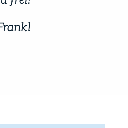
u frei!
Frankl