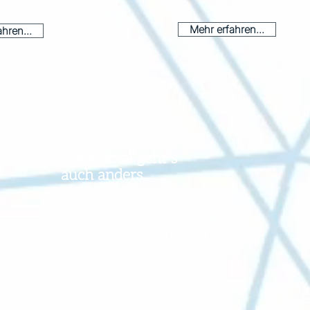
Mehr erfahren...
hren...
Manchmal geht´s
auch anders...
"Thinking outside the box"-
manchmal braucht es einfach
ein anderes Umfeld.