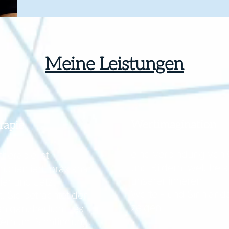
Meine Leistungen
Wertimagination
rapie
​eine Verbindung von
herapie ist
und Bildern, welche s
orientiert, praxisnah
unserer inneren
ier und Jetzt
Werte - und Sinnland
. Sie betrachtet den
zeigen.
 ganzheitlich - es
Kern um Sinnfindung.