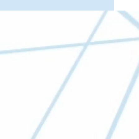
 Gefühlen
ich in
schaft