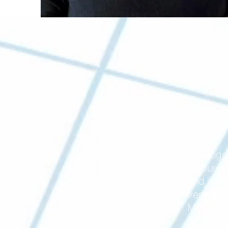
Logothe
Die Logot
resourcen
und im H
verankert
Menschen
geht im 